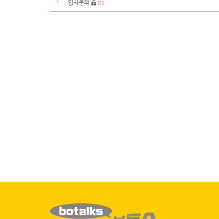
1
입사문의
[1]